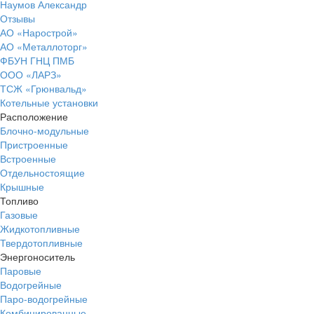
Наумов Александр
Отзывы
АО «Нарострой»
АО «Металлоторг»
ФБУН ГНЦ ПМБ
ООО «ЛАРЗ»
ТСЖ «Грюнвальд»
Котельные установки
Расположение
Блочно-модульные
Пристроенные
Встроенные
Отдельностоящие
Крышные
Топливо
Газовые
Жидкотопливные
Твердотопливные
Энергоноситель
Паровые
Водогрейные
Паро-водогрейные
Комбинированные