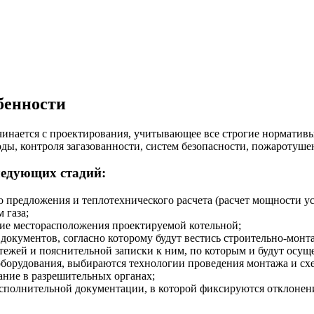
бенности
ачинается с проектирования, учитывающее все строгие норматив
оды, контроля загазованности, систем безопасности, пожаротуше
следующих стадий:
 предложения и теплотехнического расчета (расчет мощности у
 газа;
ние месторасположения проектируемой котельной;
документов, согласно которому будут вестись строительно-монт
ртежей и пояснительной записки к ним, по которым и будут осущ
р оборудования, выбираются технологии проведения монтажа и 
вание в разрешительных органах;
исполнительной документации, в которой фиксируются отклонени