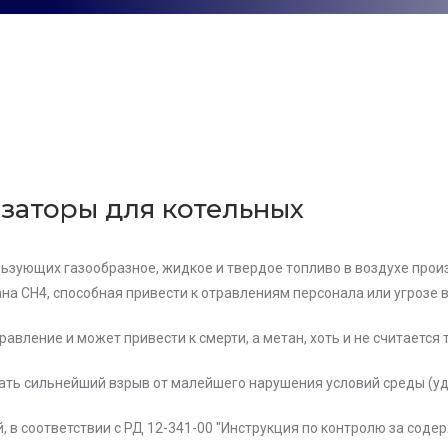
изаторы для котельных
пользующих газообразное, жидкое и твердое топливо в воздухе пр
на СН4, способная привести к отравлениям персонала или угрозе
авление и может привести к смерти, а метан, хоть и не считается
ть сильнейший взрыв от малейшего нарушения условий среды (уда
 в соответствии с РД 12-341-00 "Инструкция по контролю за соде