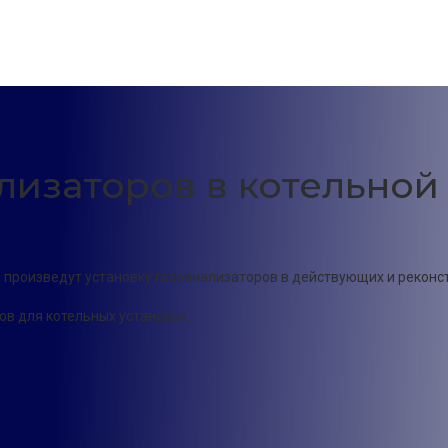
лизаторов в котельной
 произведут установку газоанализаторов в действующих и реконс
в для котельных установок.