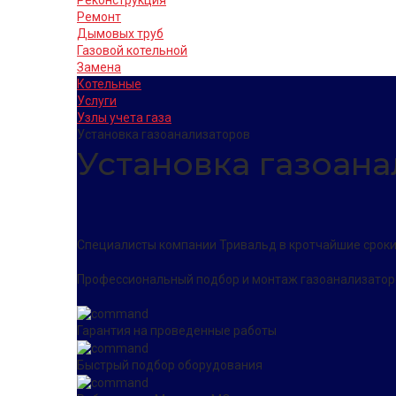
Ремонт
Дымовых труб
Газовой котельной
Замена
Котельные
Услуги
Узлы учета газа
Установка газоанализаторов
Установка газоана
Специалисты компании Тривальд в кротчайшие сроки
Профессиональный подбор и монтаж газоанализаторо
Гарантия на проведенные работы
Быстрый подбор оборудования