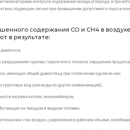
нализаторами контроля содержания оксида углерода, а при испол
етана, подающие сигнал при превышении допустимого порога кон
енного содержания СО и СН4 в воздухе
ют в результате:
 дымососа;
с разрушением горелки, горелочного тоннеля, нарушения процесса
вок, имеющих общий дымоотвод при отключении одной из них;
 грунтовых вод (или воды из других коммуникаций);
хности нагрева котлов, экономайзеров;
работающих на твердом и жидком топливе;
оотношения «газ-воздух», разрежения в рабочем объеме, колебани