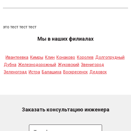
это тест тест тест
Мы в наших филиалах
Ивантеевка
Кимры
Клин
Конаково
Королев
Долгопрудный
Дубна
Железнодорожный
Жуковский
Звенигород
Зеленоград
Истра
Балашиха
Воскресенск
Дедовск
Заказать консультацию инженера