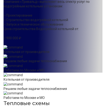
Компания «Тривальд» выполняет весь спектр услуг по
водогрейным котельным установкам:
˃ Проектирование
˃ Строительство водогрейной котельной
˃ Запуск и техническое обслуживание
Цена строительства Водогрейной котельной от:
2 900 000 ₽
Котельная от производителя
Решаем любые задачи теплоснабжения
Работаем по Москве и МО
Котельная от производителя
Решаем любые задачи теплоснабжения
Работаем по Москве и МО
Тепловые схемы